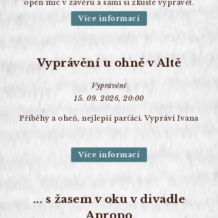
open mic v závěru a sami si zkuste vyprávět.
Více informací
Vyprávění u ohně v Altě
Vyprávění
15. 09. 2026, 20:00
Příběhy a oheň, nejlepší parťáci. Vypráví Ivana
Více informací
... s žasem v oku v divadle
Apropo