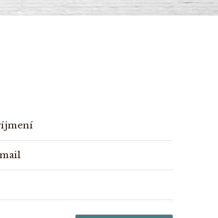
říjmení
-mail