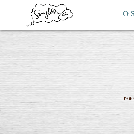
O S
Příbě