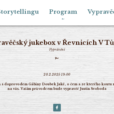
torytellingu
Program
Vypravě
avěčský jukebox v Řevnicích V T
Vyprávění
20.2.2025 19:00
ů s doprovodem Gábiny Doubek Jaké, o čem a ze kterého koutu sv
na vás. Vaším průvodcem bude vypravěč Justin Svoboda