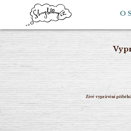
O S
Vypr
Živé vyprávění příběh