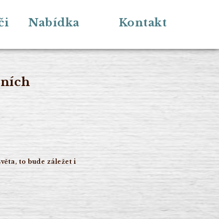
či
Nabídka
Kontakt
ůních
ěta, to bude záležet i