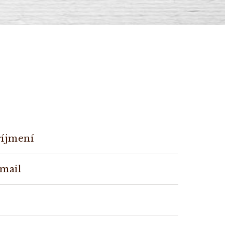
říjmení
-mail