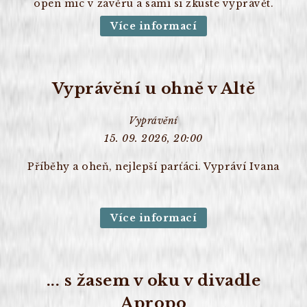
open mic v závěru a sami si zkuste vyprávět.
Více informací
Vyprávění u ohně v Altě
Vyprávění
15. 09. 2026, 20:00
Příběhy a oheň, nejlepší parťáci. Vypráví Ivana
Více informací
... s žasem v oku v divadle
Apropo