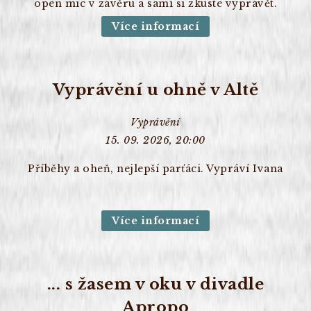
open mic v závěru a sami si zkuste vyprávět.
Více informací
Vyprávění u ohně v Altě
Vyprávění
15. 09. 2026, 20:00
Příběhy a oheň, nejlepší parťáci. Vypráví Ivana
Více informací
... s žasem v oku v divadle
Apropo