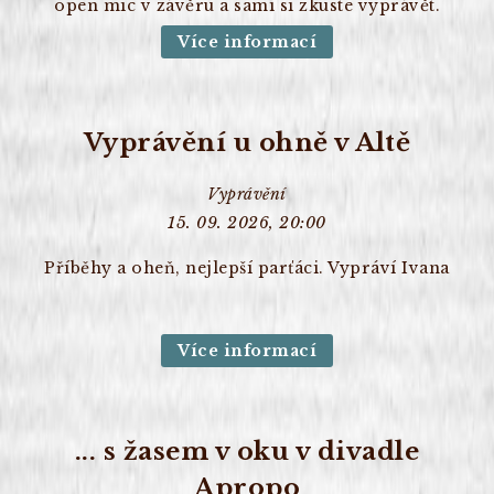
open mic v závěru a sami si zkuste vyprávět.
Více informací
Vyprávění u ohně v Altě
Vyprávění
15. 09. 2026, 20:00
Příběhy a oheň, nejlepší parťáci. Vypráví Ivana
Více informací
... s žasem v oku v divadle
Apropo